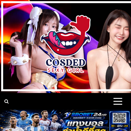
Skip
to
content
แจกวาร์ป เน็ตไอดอล ดาว
แจกวาร์ป เปิดวาร์ป เน็ตไอดอล นางแบบ Cup e คอสเพลย์ เซ็กซี่
ดาวทวิต Onlyfans VK หุ่นแซ่บ ติ๊กต็อค เต้นยั่ว มาแรง ติดกระแส
บนโลกออนไลน์ 18+
ทวิต Onlyfans หุ่นเอ็กซ์
VK นางแบบ ชื่อดัง มาแรง
18+