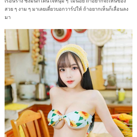
เรือนร่าง ซึ่งมันก็โดนใจหนุ่ม ๆ ไม่น้อย ถ้าอยากจะเห็นของ
สวย ๆ งาม ๆ มาเลยเดี๋ยวบอกวาร์ปให้ ถ้าอยากเห็นก็เลื่อนลง
มา