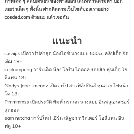
ภาพเด็ด ๆ คลิปเต้นยั่ว ช่องทางออนไลน์ที่ท่านตามหา บอก
เลยว่าเด็ด ๆ ทั้งนั้น ฝากติดตามเว็บไซต์ของเราอย่าง
cosded.com ด้วยนะ แล้วเจอกัน
แนะนำ
iceziipk เปิดวาร์ปล่าสุด น้องไอซ์ นางแบบ 500cc คลิปเด็ด จัด
เต็ม 18+
irenkampong วาร์ปเด็ด น้อง ไอริน ไอดอล รอยสัก หุ่นเด็ด โอ
ลี่แฟน 18+
Gladys Jane Jimenez เปิดวาร์ป สาวฟิลิปปินส์ หุ่นอวย ไฟหน้า
โต 18+
Pimmmmss เปิดประวัติ พิมพ์ กรกนก นางแบบ อินฟลูเอนเซอร์
สุดฮอต
earn nutcha วาร์ปใหม่ เอิร์น ณัฐชา ทวิตเตอร์ โอลี่แฟน อิน
ฟลู 18+