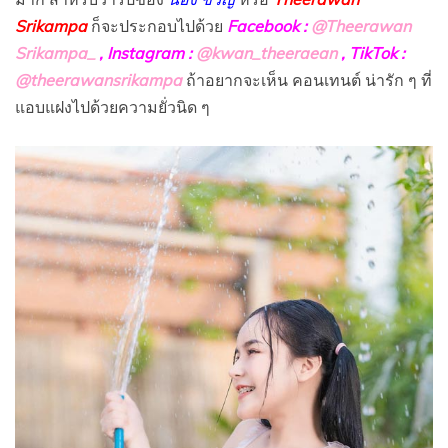
Srikampa
ก็จะประกอบไปด้วย
Facebook :
@Theerawan
Srikampa_
, Instagram :
@kwan_theeraean
, TikTok :
@theerawansrikampa
ถ้าอยากจะเห็น คอนเทนต์ น่ารัก ๆ ที่
แอบแฝงไปด้วยความยั่วนิด ๆ