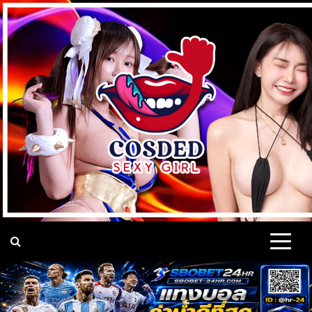
Skip
to
content
แจกวาร์ป เน็ตไอดอล ดาว
แจกวาร์ป เปิดวาร์ป เน็ตไอดอล นางแบบ Cup e คอสเพลย์ เซ็กซี่
ดาวทวิต Onlyfans VK หุ่นแซ่บ ติ๊กต็อค เต้นยั่ว มาแรง ติดกระแส
บนโลกออนไลน์ 18+
ทวิต Onlyfans หุ่นเอ็กซ์
VK นางแบบ ชื่อดัง มาแรง
18+