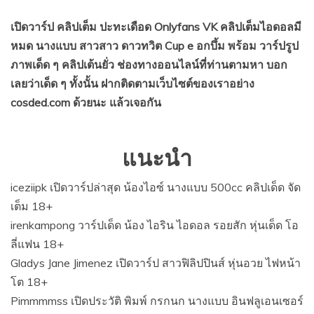
เปิดวาร์ป คลิปเต็ม ปะทะเดือด Onlyfans VK คลิปเต็มไอดอลมี
หมด นางแบบ สาวสาว ดาวทวิต Cup e อกบึ้ม พร้อม วาร์ปรูป
ภาพเด็ด ๆ คลิปเต้นยั่ว ช่องทางออนไลน์ที่ท่านตามหา บอก
เลยว่าเด็ด ๆ ทั้งนั้น ฝากติดตามเว็บไซต์ของเราอย่าง
cosded.com ด้วยนะ แล้วเจอกัน
แนะนำ
iceziipk เปิดวาร์ปล่าสุด น้องไอซ์ นางแบบ 500cc คลิปเด็ด จัด
เต็ม 18+
irenkampong วาร์ปเด็ด น้อง ไอริน ไอดอล รอยสัก หุ่นเด็ด โอ
ลี่แฟน 18+
Gladys Jane Jimenez เปิดวาร์ป สาวฟิลิปปินส์ หุ่นอวย ไฟหน้า
โต 18+
Pimmmmss เปิดประวัติ พิมพ์ กรกนก นางแบบ อินฟลูเอนเซอร์