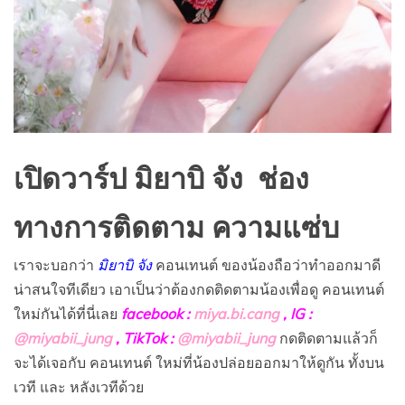
เปิดวาร์ป มิยาบิ จัง ช่อง
ทางการติดตาม ความแซ่บ
เราจะบอกว่า
มิยาบิ จัง
คอนเทนต์ ของน้องถือว่าทำออกมาดี
น่าสนใจทีเดียว เอาเป็นว่าต้องกดติดตามน้องเพื่อดู คอนเทนต์
ใหม่กันได้ที่นี่เลย
f
acebook :
miya.bi.cang
, IG :
@miyabii_jung
, TikTok :
@miyabii_jung
กดติดตามแล้วก็
จะได้เจอกับ คอนเทนต์ ใหม่ที่น้องปล่อยออกมาให้ดูกัน ทั้งบน
เวที และ หลังเวทีด้วย