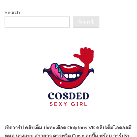
Search
Search
เปิดวาร์ป คลิปเต็ม ปะทะเดือด Onlyfans VK คลิปเต็มไอดอลมี
หมด นางแบบ สาวสาว ดาวทวิต Cup e อกบึ้ม พร้อม วาร์ปรูป