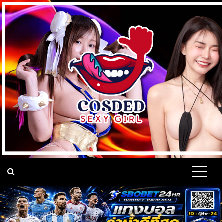
Skip
to
content
แจกวาร์ป เน็ตไอดอล ดาว
แจกวาร์ป เปิดวาร์ป เน็ตไอดอล นางแบบ Cup e คอสเพลย์ เซ็กซี่
ดาวทวิต Onlyfans VK หุ่นแซ่บ ติ๊กต็อค เต้นยั่ว มาแรง ติดกระแส
บนโลกออนไลน์ 18+
ทวิต Onlyfans หุ่นเอ็กซ์
VK นางแบบ ชื่อดัง มาแรง
18+