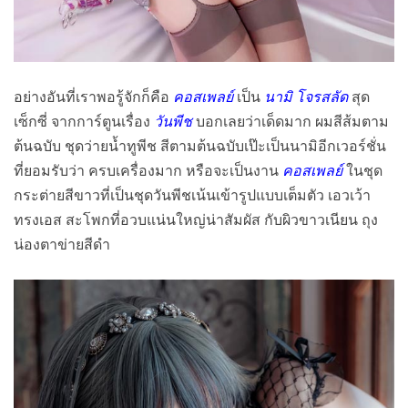
อย่างอันที่เราพอรู้จักก็คือ
คอสเพลย์
เป็น
นามิ โจรสลัด
สุด
เซ็กซี่ จากการ์ตูนเรื่อง
วันพีช
บอกเลยว่าเด็ดมาก ผมสีส้มตาม
ต้นฉบับ ชุดว่ายน้ำทูพีช สีตามต้นฉบับเป๊ะเป็นนามิอีกเวอร์ชั่น
ที่ยอมรับว่า ครบเครื่องมาก หรือจะเป็นงาน
คอสเพลย์
ในชุด
กระต่ายสีขาวที่เป็นชุดวันพีชเน้นเข้ารูปแบบเต็มตัว เอวเว้า
ทรงเอส สะโพกที่อวบแน่นใหญ่น่าสัมผัส กับผิวขาวเนียน ถุง
น่องตาข่ายสีดำ