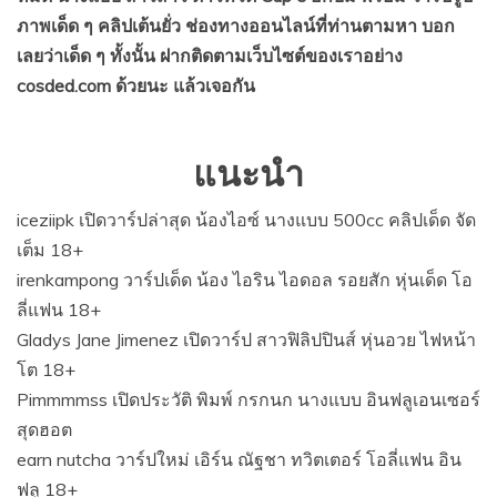
ภาพเด็ด ๆ คลิปเต้นยั่ว ช่องทางออนไลน์ที่ท่านตามหา บอก
เลยว่าเด็ด ๆ ทั้งนั้น ฝากติดตามเว็บไซต์ของเราอย่าง
cosded.com ด้วยนะ แล้วเจอกัน
แนะนำ
iceziipk เปิดวาร์ปล่าสุด น้องไอซ์ นางแบบ 500cc คลิปเด็ด จัด
เต็ม 18+
irenkampong วาร์ปเด็ด น้อง ไอริน ไอดอล รอยสัก หุ่นเด็ด โอ
ลี่แฟน 18+
Gladys Jane Jimenez เปิดวาร์ป สาวฟิลิปปินส์ หุ่นอวย ไฟหน้า
โต 18+
Pimmmmss เปิดประวัติ พิมพ์ กรกนก นางแบบ อินฟลูเอนเซอร์
สุดฮอต
earn nutcha วาร์ปใหม่ เอิร์น ณัฐชา ทวิตเตอร์ โอลี่แฟน อิน
ฟลู 18+